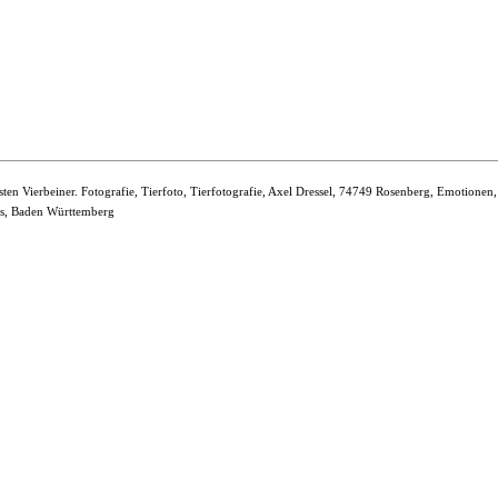
bsten Vierbeiner. Fotografie, Tierfoto, Tierfotografie, Axel Dressel, 74749 Rosenberg, Emoti
is, Baden Württemberg