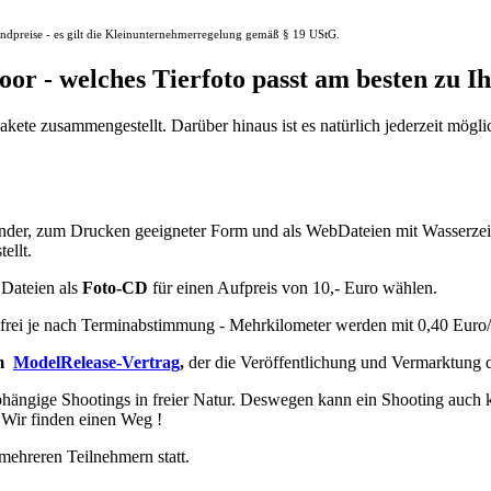
Endpreise - es gilt die Kleinunternehmerregelung gemäß § 19 UStG.
or - welches Tierfoto passt am besten zu I
ete zusammengestellt. Darüber hinaus ist es natürlich jederzeit möglic
ösender, zum Drucken geeigneter Form und als WebDateien mit Wasserze
ellt.
 Dateien als
Foto-CD
für einen Aufpreis von 10,- Euro wählen.
rei je nach Terminabstimmung - Mehrkilometer werden mit 0,40 Euro/
um
ModelRelease-Vertrag
,
der die Veröffentlichung und Vermarktung d
hängige Shootings in freier Natur. Deswegen kann ein Shooting auch k
 Wir finden einen Weg !
ehreren Teilnehmern statt.